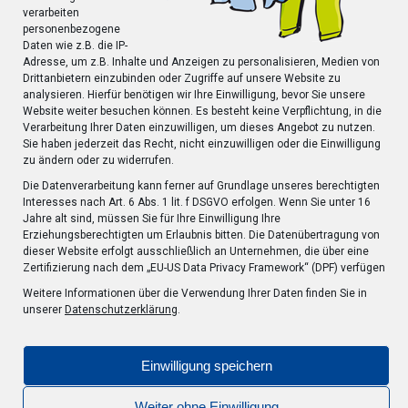
verarbeiten
personenbezogene
Daten wie z.B. die IP-
Adresse, um z.B. Inhalte und Anzeigen zu personalisieren, Medien von
Klicke hier, um Marketing-Cookies zu
Drittanbietern einzubinden oder Zugriffe auf unsere Website zu
akzeptieren und diesen Inhalt zu aktivieren
analysieren. Hierfür benötigen wir Ihre Einwilligung, bevor Sie unsere
Website weiter besuchen können. Es besteht keine Verpflichtung, in die
Verarbeitung Ihrer Daten einzuwilligen, um dieses Angebot zu nutzen.
Sie haben jederzeit das Recht, nicht einzuwilligen oder die Einwilligung
zu ändern oder zu widerrufen.
Die Datenverarbeitung kann ferner auf Grundlage unseres berechtigten
Interesses nach Art. 6 Abs. 1 lit. f DSGVO erfolgen. Wenn Sie unter 16
Jahre alt sind, müssen Sie für Ihre Einwilligung Ihre
Erziehungsberechtigten um Erlaubnis bitten. Die Datenübertragung von
dieser Website erfolgt ausschließlich an Unternehmen, die über eine
Zertifizierung nach dem „EU-US Data Privacy Framework“ (DPF) verfügen
Weitere Informationen über die Verwendung Ihrer Daten finden Sie in
Jacke wie Hose | Ludwig-Jahn-Str. 60 | 73760 Ostfildern-Nellingen |
unserer
Datenschutzerklärung
.
Telefon: 0711 - 300 216 9 | E-Mail: info@jackewiehose.net
Impressum
Datenschutzerklärung
Einwilligung speichern
Individuelle Datenschutzeinstellungen
Weiter ohne Einwilligung