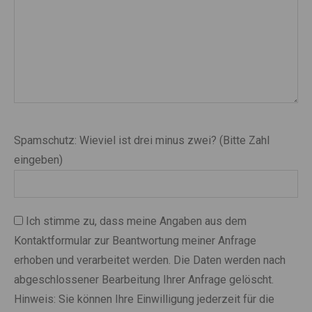
Bitte
Bitte
Bitte
Bitte
Bitte
Spamschutz: Wieviel ist drei minus zwei? (Bitte Zahl
lasse
lasse
lasse
lasse
lasse
eingeben)
dieses
dieses
dieses
dieses
dieses
Feld
Feld
Feld
Feld
Feld
leer.
leer.
leer.
leer.
leer.
Ich stimme zu, dass meine Angaben aus dem
Kontaktformular zur Beantwortung meiner Anfrage
erhoben und verarbeitet werden. Die Daten werden nach
abgeschlossener Bearbeitung Ihrer Anfrage gelöscht.
Hinweis: Sie können Ihre Einwilligung jederzeit für die